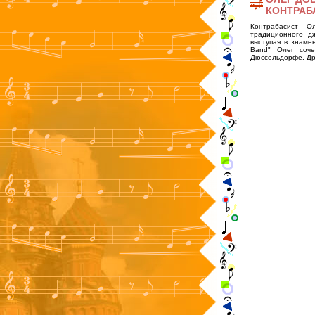
КОНТРАБ
Контрабасист О
традиционного д
выступая в знаме
Band" Олег соче
Дюссельдорфе, Дре