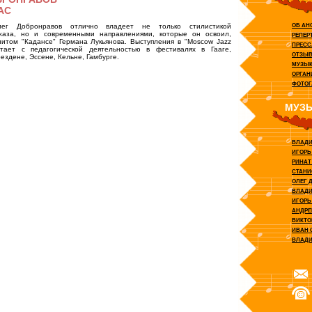
АС
ОБ АН
лег Добронравов отлично владеет не только стилистикой
жаза, но и современными направлениями, которые он освоил,
РЕПЕР
нитом "Кадансе" Германа Лукьянова. Выступления в "Moscow Jazz
ПРЕСС
тает с педагогической деятельностью в фестивалях в Гааге,
ОТЗЫ
здене, Эссене, Кельне, Гамбурге.
МУЗЫК
ОРГАН
ФОТОГ
МУЗ
ВЛАДИ
ИГОРЬ
РИНАТ
СТАНИ
ОЛЕГ 
ВЛАДИ
ИГОРЬ
АНДРЕ
ВИКТО
ИВАН 
ВЛАДИ