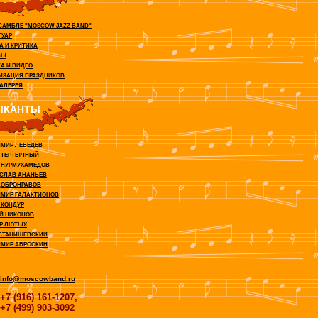
САМБЛЕ "MOSCOW JAZZ BAND"
ТУАР
А И КРИТИКА
ВЫ
А И ВИДЕО
ИЗАЦИЯ ПРАЗДНИКОВ
АЛЕРЕЯ
ЫКАНТЫ
МИР ЛЕБЕДЕВ
 ТЕРТЫЧНЫЙ
 НУРМУХАМЕДОВ
СЛАВ АНАНЬЕВ
ДОБРОНРАВОВ
МИР ГАЛАКТИОНОВ
 КОНДУР
Й НИКОНОВ
Р ЛЮТЫХ
СТАНИШЕВСКИЙ
МИР АБРОСКИН
info@moscowband.ru
+7 (916) 161-1207,
+7 (499) 903-3092